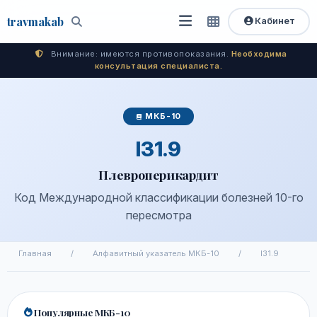
travma
kab
Кабинет
Открыть
Быстрый
Поиск
доступ
меню
Внимание: имеются противопоказания.
Необходима
консультация специалиста.
МКБ-10
I31.9
Плевроперикардит
Код Международной классификации болезней 10-го
пересмотра
Главная
/
Алфавитный указатель МКБ-10
/
I31.9
Популярные МКБ-10