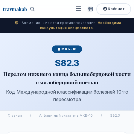
travma
kab
Кабинет
Открыть
Быстрый
Поиск
доступ
меню
Внимание: имеются противопоказания.
Необходима
консультация специалиста.
МКБ-10
S82.3
Перелом нижнего конца большеберцовой кости
с малоберцовой костью
Код Международной классификации болезней 10-го
пересмотра
Главная
/
Алфавитный указатель МКБ-10
/
S82.3