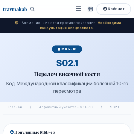
travma
kab
Кабинет
Открыть
Быстрый
Поиск
доступ
меню
Внимание: имеются противопоказания.
Необходима
консультация специалиста.
МКБ-10
S02.1
Перелом височной кости
Код Международной классификации болезней 10-го
пересмотра
Главная
/
Алфавитный указатель МКБ-10
/
S02.1
Популярные МКБ-10