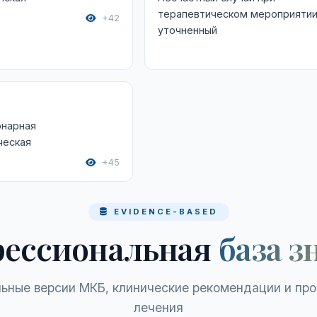
терапевтическом мероприяти
+42
уточненный
онарная
ческая
+45
EVIDENCE-BASED
ессиональная
база з
ьные версии МКБ, клинические рекомендации и пр
лечения