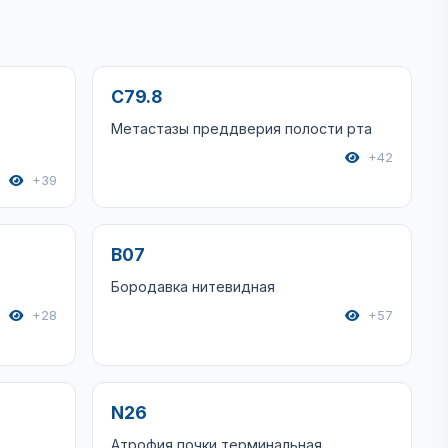
C79.8
Метастазы преддверия полости рта
+42
+39
B07
Бородавка нитевидная
+28
+57
N26
Атрофия почки терминальная