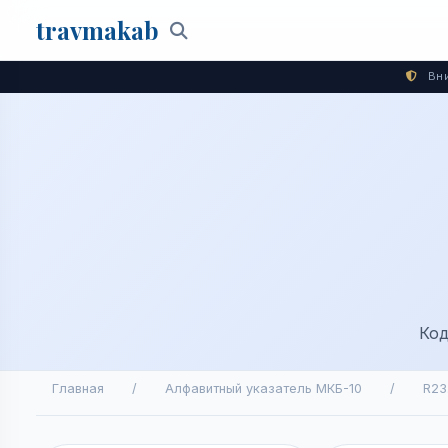
travma
kab
Поиск
Вни
Код
Главная
/
Алфавитный указатель МКБ-10
/
R23