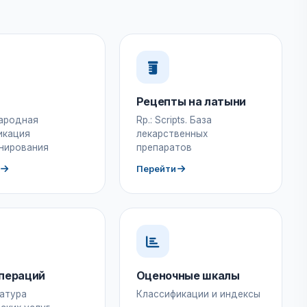
Рецепты на латыни
ародная
Rp.: Scripts. База
икация
лекарственных
нирования
препаратов
Перейти
пераций
Оценочные шкалы
атура
Классификации и индексы