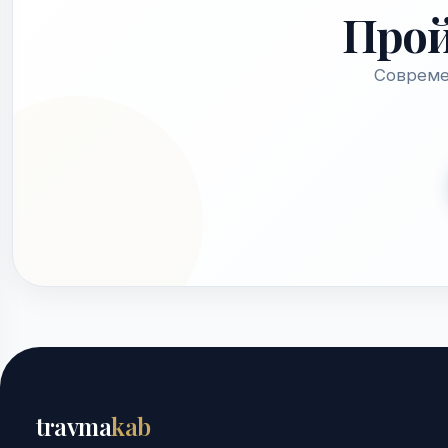
Про
Совреме
travma
kab