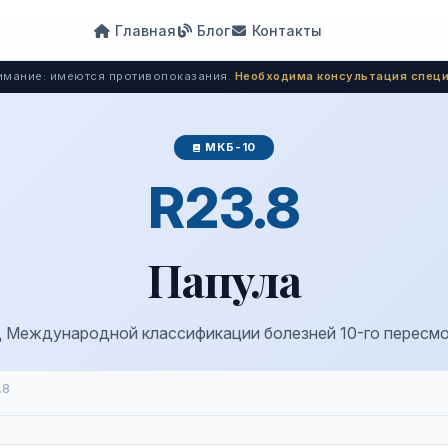
Главная
Блог
Контакты
мание: имеются противопоказания.
Необходима консультация специ
МКБ-10
R23.8
Папула
 Международной классификации болезней 10-го пересм
.8