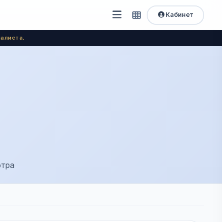
Кабинет
Открыть
Быстрый
доступ
меню
алиста.
отра