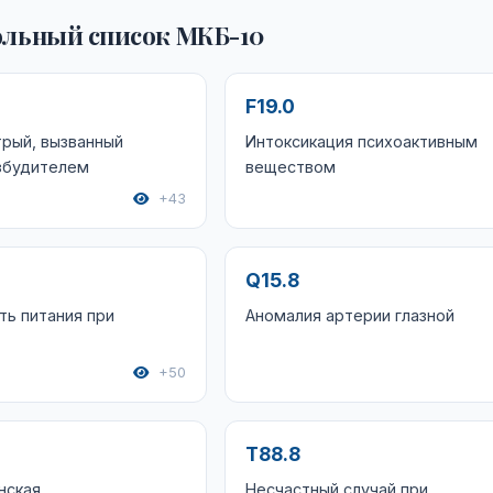
льный список МКБ-10
F19.0
рый, вызванный
Интоксикация психоактивным
збудителем
веществом
+43
Q15.8
ь питания при
Аномалия артерии глазной
+50
T88.8
нская
Несчастный случай при