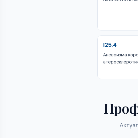
I25.4
Аневризма кор
атеросклероти
Проф
Актуал