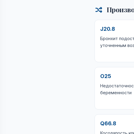
Произво
J20.8
Бронхит подост
уточненным во
O25
Недостаточност
беременности
Q66.8
Косолапость ко