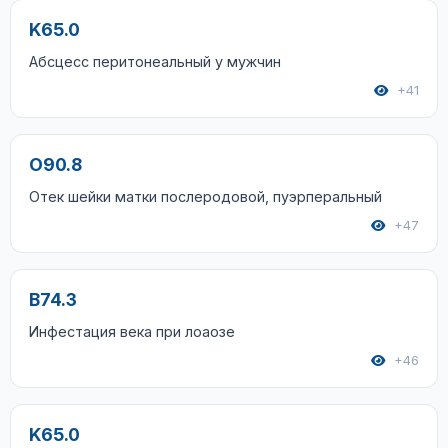
K65.0
Абсцесс перитонеальный у мужчин
+41
O90.8
Отек шейки матки послеродовой, пуэрперальный
+47
B74.3
Инфестация века при лоаозе
+46
K65.0