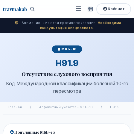
travma
kab
Кабинет
Открыть
Быстрый
Поиск
доступ
меню
Внимание: имеются противопоказания.
Необходима
консультация специалиста.
МКБ-10
H91.9
Отсутствие слухового восприятия
Код Международной классификации болезней 10-го
пересмотра
Главная
/
Алфавитный указатель МКБ-10
/
H91.9
Популярные МКБ-10