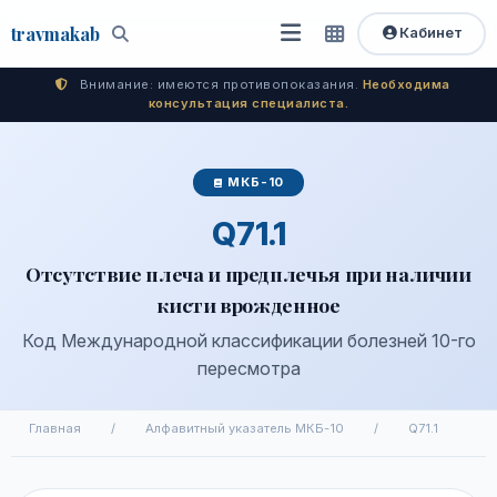
travma
kab
Кабинет
Открыть
Быстрый
Поиск
доступ
меню
Внимание: имеются противопоказания.
Необходима
консультация специалиста.
МКБ-10
Q71.1
Отсутствие плеча и предплечья при наличии
кисти врожденное
Код Международной классификации болезней 10-го
пересмотра
Главная
/
Алфавитный указатель МКБ-10
/
Q71.1