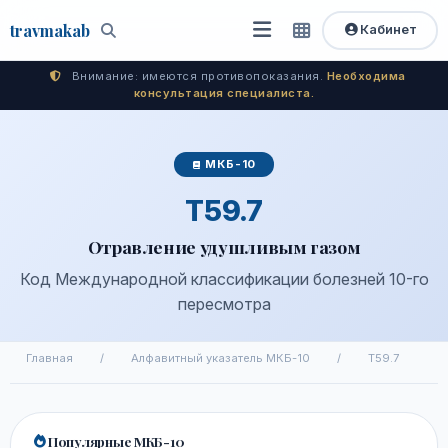
travma
kab
Кабинет
Открыть
Быстрый
Поиск
доступ
меню
Внимание: имеются противопоказания.
Необходима
консультация специалиста.
МКБ-10
T59.7
Отравление удушливым газом
Код Международной классификации болезней 10-го
пересмотра
Главная
/
Алфавитный указатель МКБ-10
/
T59.7
Популярные МКБ-10