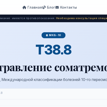
Главная
Блог
Контакты
мание: имеются противопоказания.
Необходима консультация специ
МКБ-10
T38.8
травление соматрем
 Международной классификации болезней 10-го пересм
.8