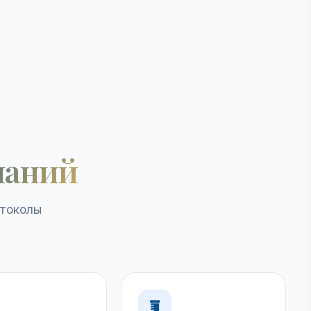
наний
отоколы