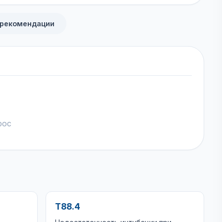
 рекомендации
рос
T88.4