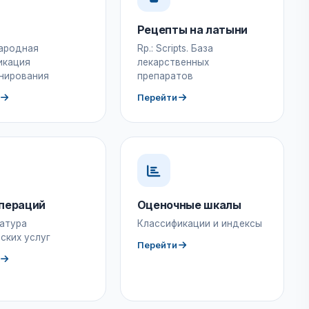
Рецепты на латыни
ародная
Rp.: Scripts. База
икация
лекарственных
нирования
препаратов
Перейти
пераций
Оценочные шкалы
атура
Классификации и индексы
ских услуг
Перейти