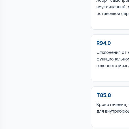
Аборт самопро
неуточненный,
остановкой се
R94.0
Отклонения от 
функционально
головного мозг
T85.8
Кровотечение, 
для внутрибрю