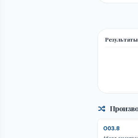
Результаты
Произво
O03.8