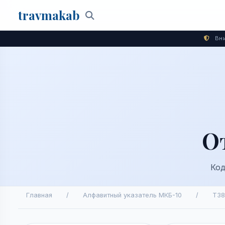
travma
kab
Поиск
Вни
О
Код
Главная
/
Алфавитный указатель МКБ-10
/
T38