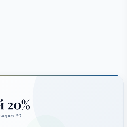
й 20%
через 30