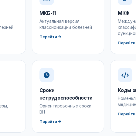
МКБ-11
МКФ
Актуальная версия
Междун
лезней
классификации болезней
классиф
функцио
Перейти
Перейти
Сроки
Коды о
нетрудоспособности
Номенкл
медицин
езы,
Ориентировочные сроки
ВН
Перейти
Перейти