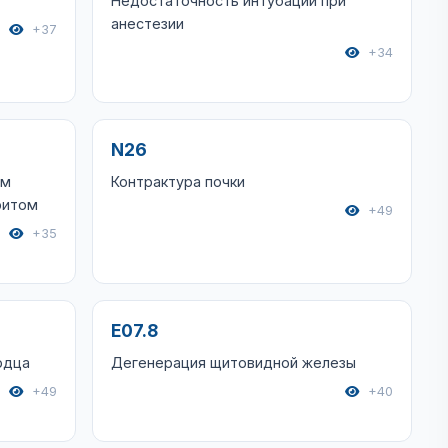
Недостаточность интубации при
анестезии
+37
+34
N26
ым
Контрактура почки
ритом
+49
+35
E07.8
рдца
Дегенерация щитовидной железы
+49
+40