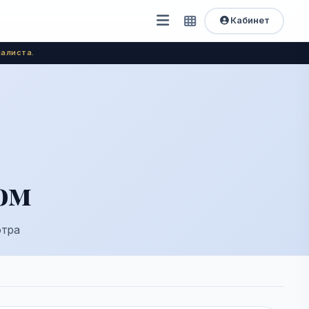
Кабинет
Открыть
Быстрый
доступ
меню
алиста.
ом
отра