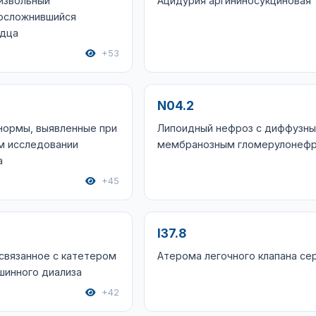
извольный
Ацидурия аргининосукциновая
 осложнившийся
рдца
+53
N04.2
нормы, выявленные при
Липоидный нефроз с диффузн
м исследовании
мембранозным гломерулонеф
а
+45
I37.8
связанное с катетером
Атерома легочного клапана се
шинного диализа
+42