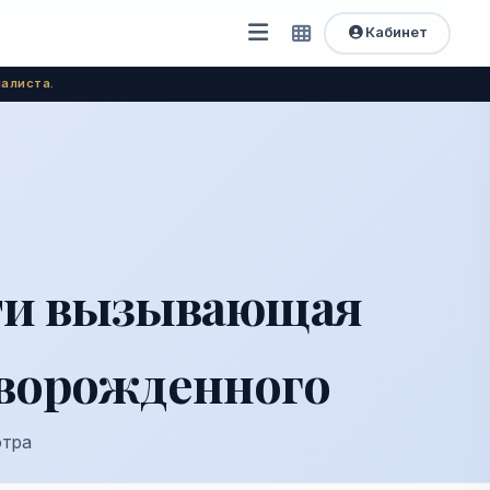
Кабинет
Открыть
Быстрый
доступ
меню
алиста.
сти вызывающая
оворожденного
отра