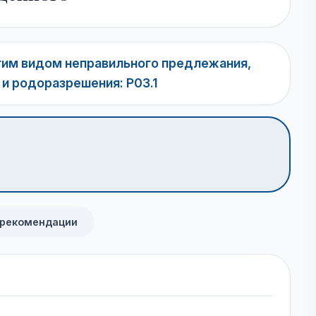
гим видом неправильного предлежания,
и родоразрешения: P03.1
 рекомендации