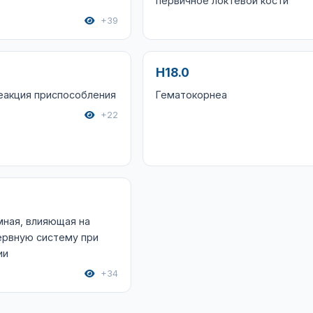
первичное локтевой кости
+39
H18.0
еакция приспособления
Гематокорнеа
+22
ная, влияющая на
ервную систему при
ии
+34