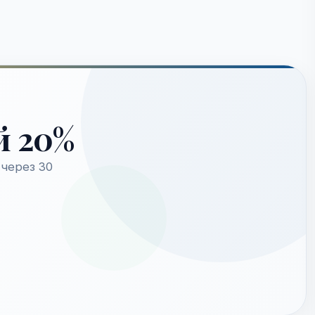
й 20%
через 30