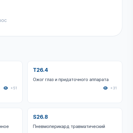
рос
T26.4
Ожог глаз и придаточного аппарата
+51
+31
S26.8
нное
Пневмоперикард травматический