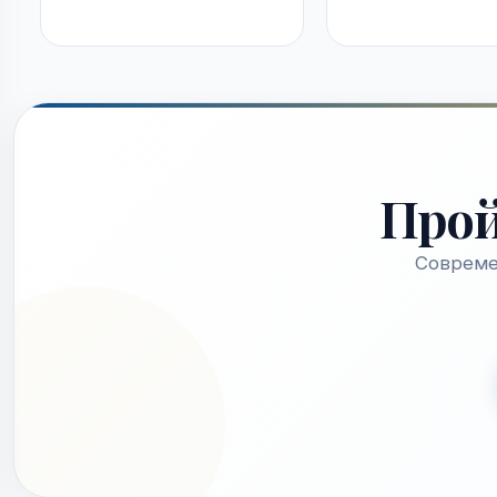
Про
Совреме