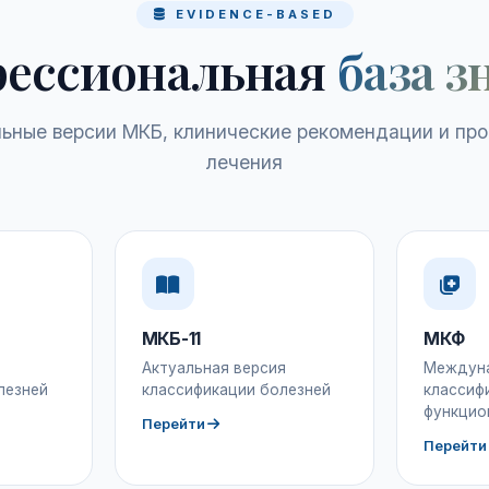
EVIDENCE-BASED
ессиональная
база з
ьные версии МКБ, клинические рекомендации и пр
лечения
МКБ-11
МКФ
Актуальная версия
Междун
лезней
классификации болезней
классиф
функцио
Перейти
Перейти