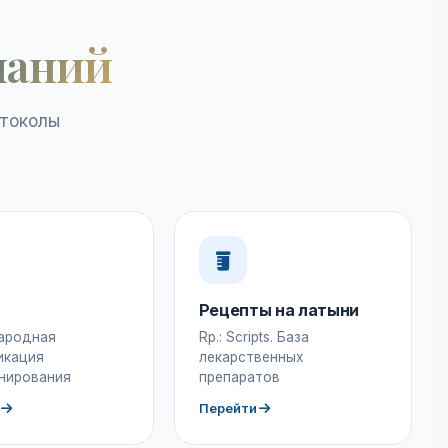
наний
отоколы
Рецепты на латыни
ародная
Rp.: Scripts. База
икация
лекарственных
нирования
препаратов
Перейти