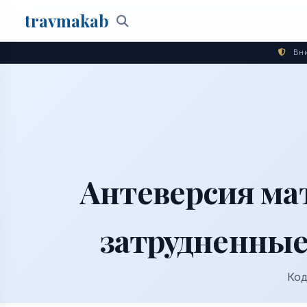
travma
kab
Поиск
Вни
Антеверсия ма
затрудненные
Код