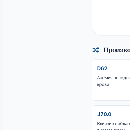
Произво
D62
Анемия вследс
крови
J70.0
Влияние неблаг