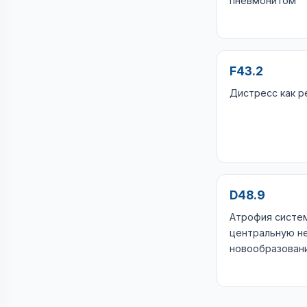
пневмонитом
F43.2
Дистресс как р
D48.9
Атрофия систем
центральную н
новообразован