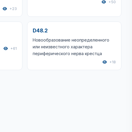
+50
+23
D48.2
Новообразование неопределенного
или неизвестного характера
+61
периферического нерва крестца
+18