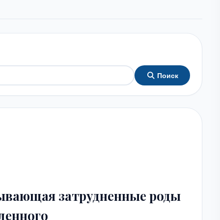
Поиск
зывающая затрудненные роды
денного