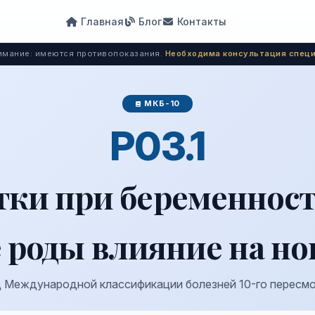
Главная
Блог
Контакты
мание: имеются противопоказания.
Необходима консультация специ
МКБ-10
P03.1
тки при беременно
 роды влияние на н
 Международной классификации болезней 10-го пересм