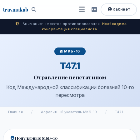
travma
kab
Кабинет
Открыть
Быстрый
Поиск
доступ
меню
Внимание: имеются противопоказания.
Необходима
консультация специалиста.
МКБ-10
T47.1
Отравление пепстатином
Код Международной классификации болезней 10-го
пересмотра
Главная
/
Алфавитный указатель МКБ-10
/
T47.1
Популярные МКБ-10