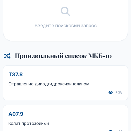
Введите поисковый запрос
Произвольный список МКБ-10
T37.8
Отравление дииодгидроксихинолином
+38
A07.9
Колит протозойный