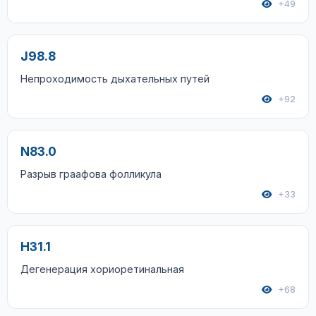
+49
J98.8
Непроходимость дыхательных путей
+92
N83.0
Разрыв граафова фолликула
+33
H31.1
Дегенерация хориоретинальная
+68