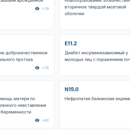
ковальни врожденное
Новообразование злокачестве
вторичное твердой мозговой
+39
оболочки
E11.2
ие доброкачественное
Диабет инсулиннезависимый у
льного протока
молодых лиц с поражением по
+35
N15.0
омощь матери по
Нефропатия балканская эндем
ленного невставления
у беременности
+40