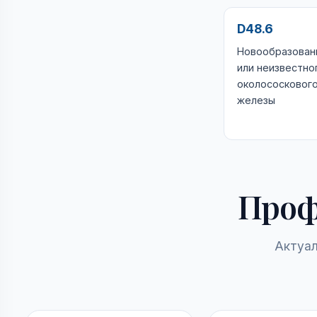
D48.6
Новообразован
или неизвестно
околососковог
железы
Проф
Актуал