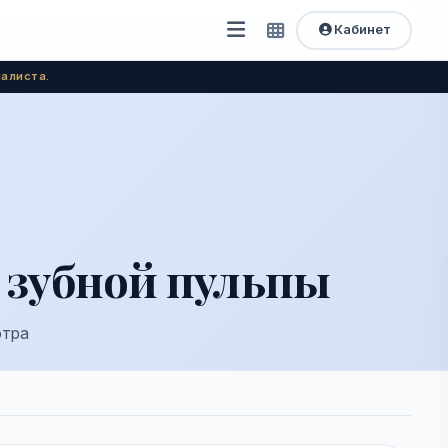
Кабинет
Открыть
Быстрый
доступ
меню
алиста.
 зубной пульпы
отра