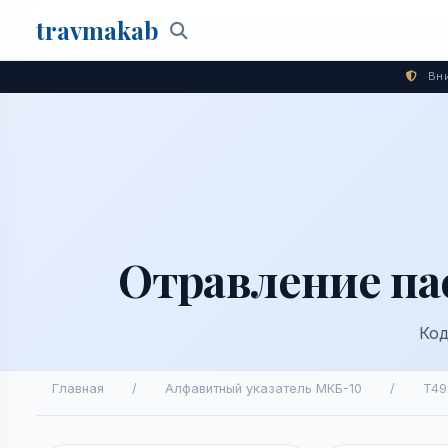
travma
kab
Поиск
Вни
Отравление па
Код
Главная
/
Алфавитный указатель МКБ-10
/
T49