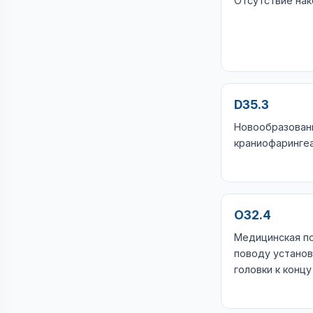
Отсутствие на
D35.3
Новообразован
краниофарингеа
O32.4
Медицинская п
поводу установ
головки к конц