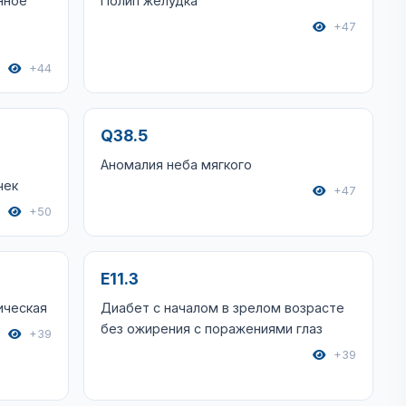
нное
Полип желудка
+47
+44
Q38.5
Аномалия неба мягкого
чек
+47
+50
E11.3
ическая
Диабет с началом в зрелом возрасте
без ожирения с поражениями глаз
+39
+39