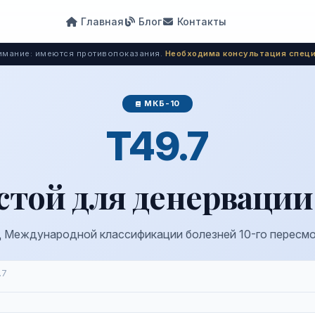
Главная
Блог
Контакты
мание: имеются противопоказания.
Необходима консультация специ
МКБ-10
T49.7
стой для денервации
 Международной классификации болезней 10-го пересм
.7