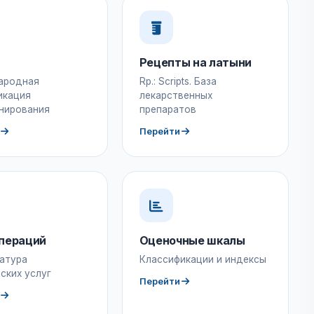
Рецепты на латыни
ародная
Rp.: Scripts. База
икация
лекарственных
нирования
препаратов
Перейти
пераций
Оценочные шкалы
атура
Классификации и индексы
ских услуг
Перейти