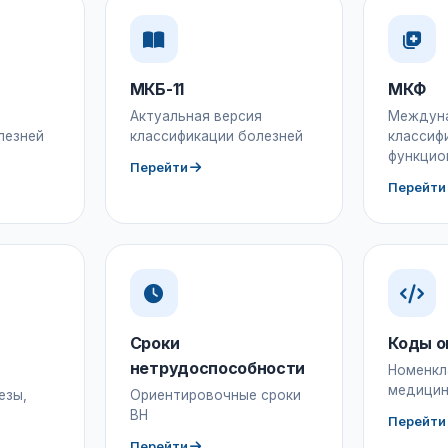
МКБ-11
МКФ
Актуальная версия
Междун
лезней
классификации болезней
классиф
функцио
Перейти
Перейти
Сроки
Коды о
нетрудоспособности
Номенкл
медицин
езы,
Ориентировочные сроки
ВН
Перейти
Перейти