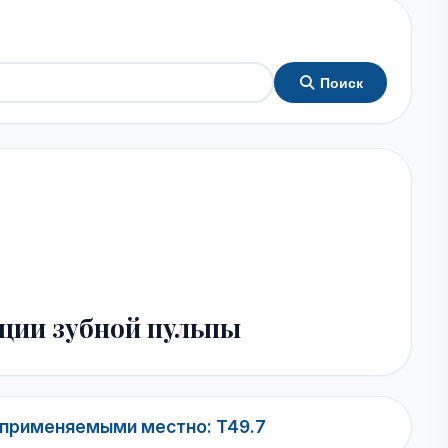
Поиск
ации зубной пульпы
 применяемыми местно: T49.7