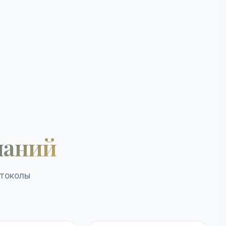
наний
отоколы