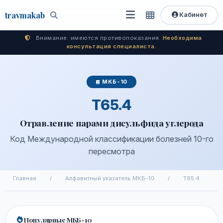
travma
kab
Кабинет
Открыть
Быстрый
Поиск
доступ
меню
Внимание: имеются противопоказания.
Необходима
консультация специалиста.
МКБ-10
T65.4
Отравление парами дисульфида углерода
Код Международной классификации болезней 10-го
пересмотра
Главная
/
Алфавитный указатель МКБ-10
/
T65.4
Популярные МКБ-10