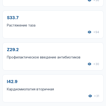
+36
S33.7
Растяжение таза
+94
Z29.2
Профилактическое введение антибиотиков
+30
I42.9
Кардиомиопатия вторичная
+31