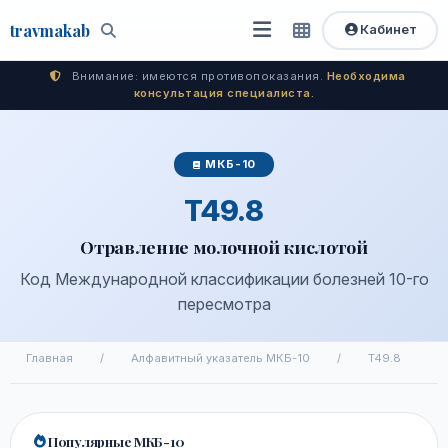
travma
kab
Кабинет
Открыть
Быстрый
Поиск
доступ
меню
Внимание: имеются противопоказания.
Необходима
консультация специалиста.
МКБ-10
T49.8
Отравление молочной кислотой
Код Международной классификации болезней 10-го
пересмотра
Главная
/
Алфавитный указатель МКБ-10
/
T49.8
Популярные МКБ-10