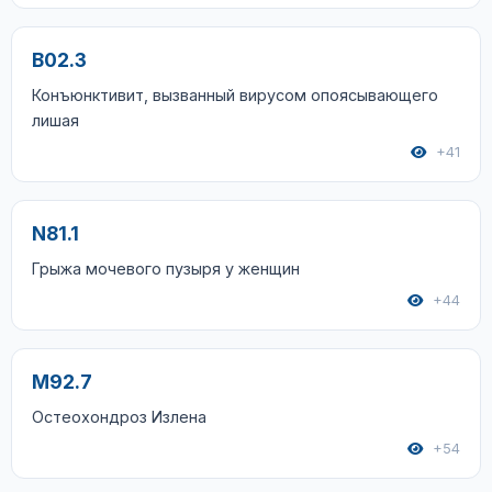
B02.3
Конъюнктивит, вызванный вирусом опоясывающего
лишая
+41
N81.1
Грыжа мочевого пузыря у женщин
+44
M92.7
Остеохондроз Излена
+54