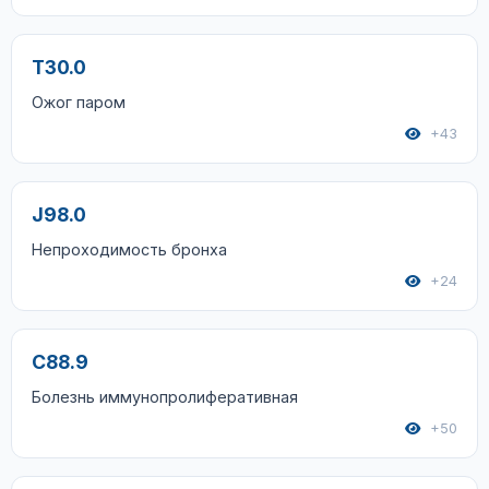
T30.0
Ожог паром
+43
J98.0
Непроходимость бронха
+24
C88.9
Болезнь иммунопролиферативная
+50