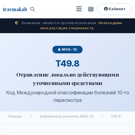
travma
kab
Кабинет
Открыть
Быстрый
Поиск
доступ
меню
Внимание: имеются противопоказания.
Необходима
консультация специалиста.
МКБ-10
T49.8
Отравление локально действующими
уточненными средствами
Код Международной классификации болезней 10-го
пересмотра
Главная
/
Алфавитный указатель МКБ-10
/
T49.8