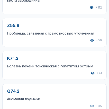
Киста забрюшинная
+112
Z55.8
Проблема, связанная с грамотностью уточненная
+59
K71.2
Болезнь печени токсическая с гепатитом острым
+41
Q74.2
Аномалия лодыжки
+35