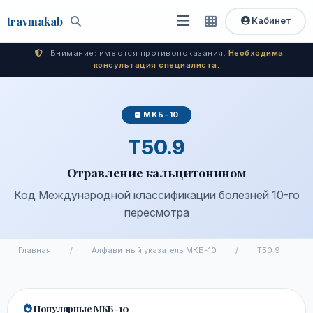
travma
kab
Кабинет
Открыть
Быстрый
Поиск
доступ
меню
Внимание: имеются противопоказания.
Необходима
консультация специалиста.
МКБ-10
T50.9
Отравление кальцитонином
Код Международной классификации болезней 10-го
пересмотра
Главная
/
Алфавитный указатель МКБ-10
/
T50.9
Популярные МКБ-10