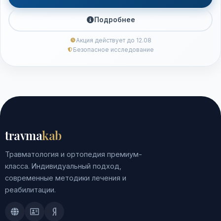
Подробнее
Акция действует до 12.08
Безопасное исследование
travma
kab
Травматология и ортопедия премиум-
класса. Индивидуальный подход,
современные методики лечения и
реабилитации.
Doctu.ru
ПроДокторов
Яндекс.Здоровье