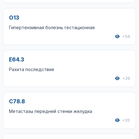
O13
Гипертензивная болезнь гестационная
+54
E64.3
Рахита последствия
+29
C78.8
Метастазы передней стенки желудка
+20