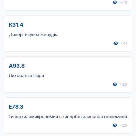
+46
K31.4
Дивертикулез желудка
+41
A93.8
Лихорадка Пири
+25
E78.3
Гиперхиломикронемия с гипербеталипопротеинемией
+26