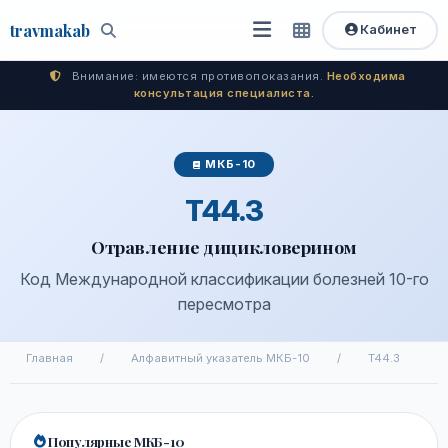
travma
kab
Кабинет
Открыть
Быстрый
Поиск
доступ
меню
Внимание: имеются противопоказания.
Необходима
консультация специалиста.
МКБ-10
T44.3
Отравление дицикловерином
Код Международной классификации болезней 10-го
пересмотра
Главная
/
Алфавитный указатель МКБ-10
/
T44.3
Популярные МКБ-10