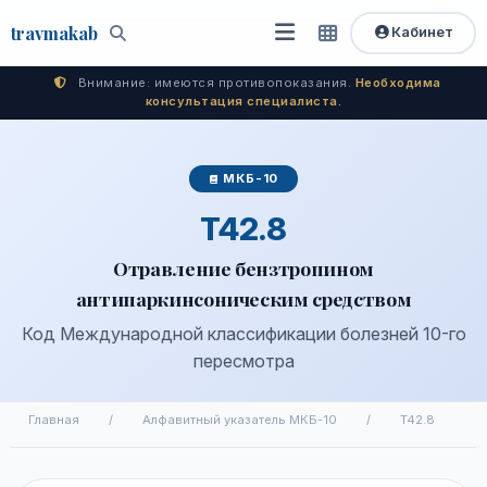
travma
kab
Кабинет
Открыть
Быстрый
Поиск
доступ
меню
Внимание: имеются противопоказания.
Необходима
консультация специалиста.
МКБ-10
T42.8
Отравление бензтропином
антипаркинсоническим средством
Код Международной классификации болезней 10-го
пересмотра
Главная
/
Алфавитный указатель МКБ-10
/
T42.8