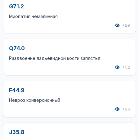
G71.2
Миопатия немалинная
+29
Q74.0
Раздвоение ладьевидной кости запястья
+52
F44.9
Невроз конверсионный
+26
J35.8