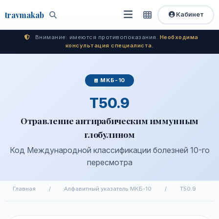
travma
kab
Кабинет
Открыть
Быстрый
Поиск
доступ
меню
Внимание: имеются противопоказания.
Необходима
консультация специалиста.
МКБ-10
T50.9
Отравление антирабическим иммунным
глобулином
Код Международной классификации болезней 10-го
пересмотра
Главная
/
Алфавитный указатель МКБ-10
/
T50.9