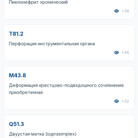
Пиелонефрит хронический
+39
T81.2
Перфорация инструментальная органа
+46
M43.8
Деформация крестцово-подвздошного сочленения
приобретенная
+32
Q51.3
Двуустая матка (suprasimplex)