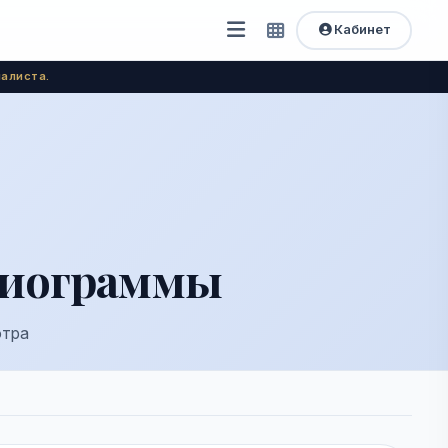
Кабинет
Открыть
Быстрый
доступ
меню
алиста.
диограммы
отра