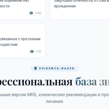
ие кофеином без
Закупорка почечногоъ оттока 
мости
врожденная
+46
связанное с протезным
осудистым
+19
EVIDENCE-BASED
ессиональная
база з
ьные версии МКБ, клинические рекомендации и пр
лечения