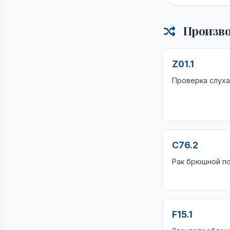
Произво
Z01.1
Проверка слуха
C76.2
Рак брюшной п
F15.1