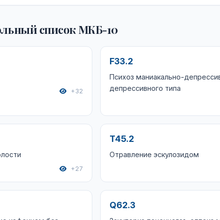
льный список МКБ-10
F33.2
Психоз маниакально-депресси
депрессивного типа
+32
T45.2
олости
Отравление эскулозидом
+27
Q62.3