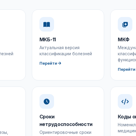
МКБ-11
МКФ
Актуальная версия
Междун
лезней
классификации болезней
классиф
функцио
Перейти
Перейти
Сроки
Коды о
нетрудоспособности
Номенкл
медицин
езы,
Ориентировочные сроки