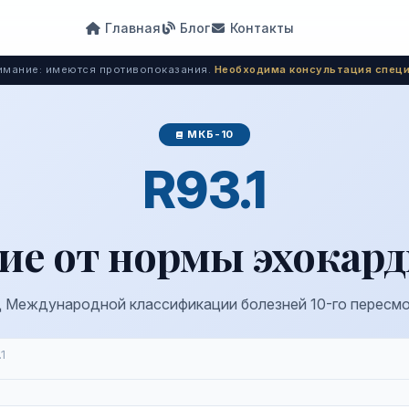
Главная
Блог
Контакты
мание: имеются противопоказания.
Необходима консультация специ
МКБ-10
R93.1
ие от нормы эхокар
 Международной классификации болезней 10-го пересм
1