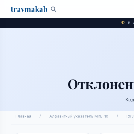
travma
kab
Поиск
Вни
Отклонен
Код
Главная
/
Алфавитный указатель МКБ-10
/
R93.