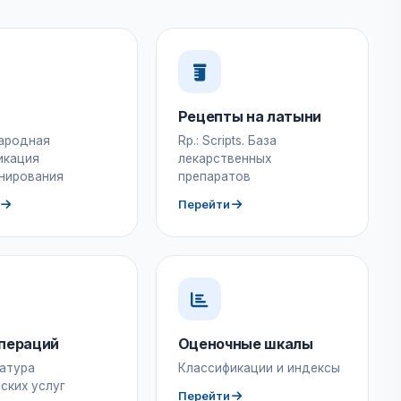
Рецепты на латыни
ародная
Rp.: Scripts. База
икация
лекарственных
нирования
препаратов
Перейти
пераций
Оценочные шкалы
атура
Классификации и индексы
ских услуг
Перейти