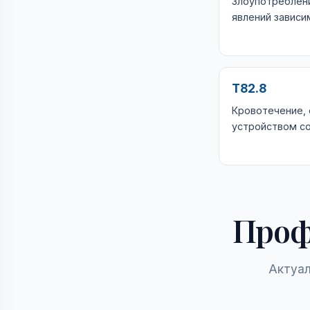
Злоупотреблен
явлений зависи
T82.8
Кровотечение, 
устройством с
Проф
Актуал