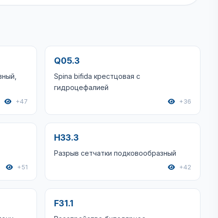
Q05.3
вный,
Spina bifida крестцовая с
гидроцефалией
+47
+36
H33.3
Разрыв сетчатки подковообразный
+51
+42
F31.1