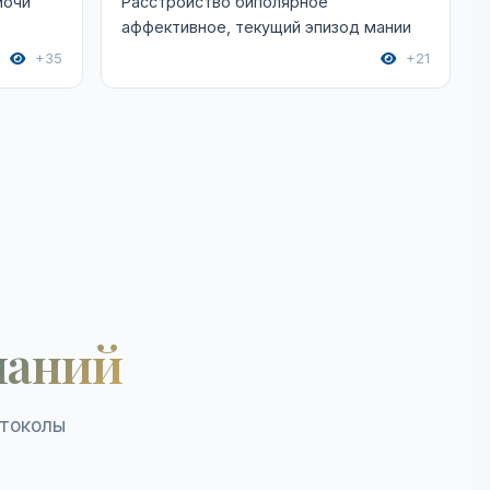
мочи
Расстройство биполярное
аффективное, текущий эпизод мании
+35
+21
наний
отоколы