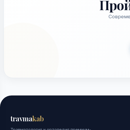
Про
Совреме
travma
kab
Травматология и ортопедия премиум-