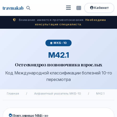
travma
kab
Кабинет
Открыть
Быстрый
Поиск
доступ
меню
Внимание: имеются противопоказания.
Необходима
консультация специалиста.
МКБ-10
M42.1
Остеохондроз позвоночника взрослых
Код Международной классификации болезней 10-го
пересмотра
Главная
/
Алфавитный указатель МКБ-10
/
M42.1
Популярные МКБ-10