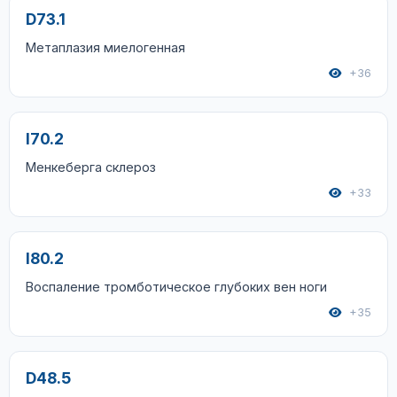
D73.1
Метаплазия миелогенная
+36
I70.2
Менкеберга склероз
+33
I80.2
Воспаление тромботическое глубоких вен ноги
+35
D48.5