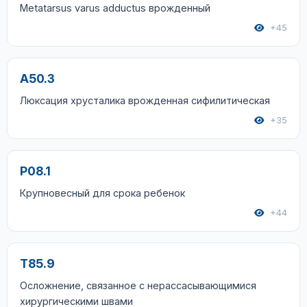
Metatarsus varus adductus врожденный
+45
A50.3
Люксация хрусталика врожденная сифилитическая
+35
P08.1
Крупновесный для срока ребенок
+44
T85.9
Осложнение, связанное с нерассасывающимися
хирургическими швами