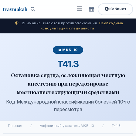
travma
kab
Кабинет
Открыть
Быстрый
Поиск
доступ
меню
Внимание: имеются противопоказания.
Необходима
консультация специалиста.
МКБ-10
T41.3
Остановка сердца, осложняющая местную
анестезию при передозировке
местноанестезирующими средствами
Код Международной классификации болезней 10-го
пересмотра
Главная
/
Алфавитный указатель МКБ-10
/
T41.3