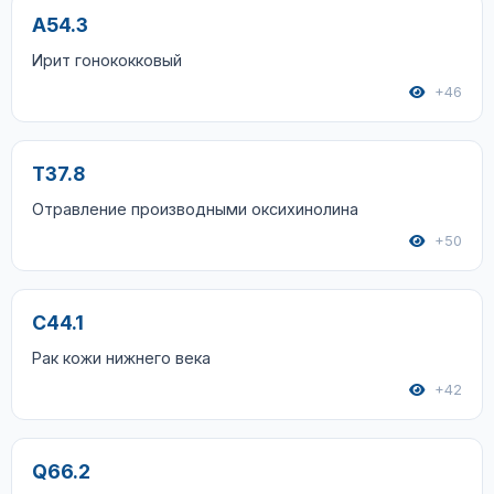
A54.3
Ирит гонококковый
+46
T37.8
Отравление производными оксихинолина
+50
C44.1
Рак кожи нижнего века
+42
Q66.2