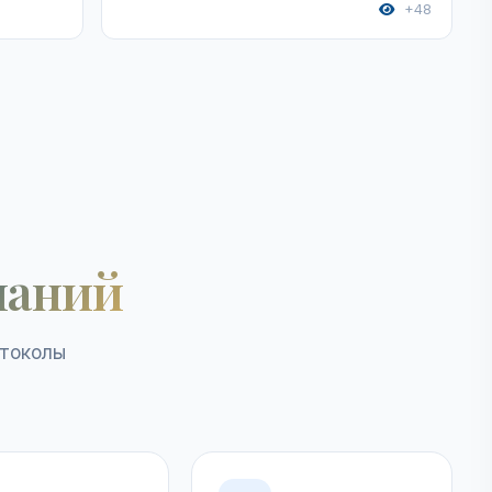
+48
наний
отоколы