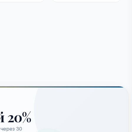
й 20%
через 30