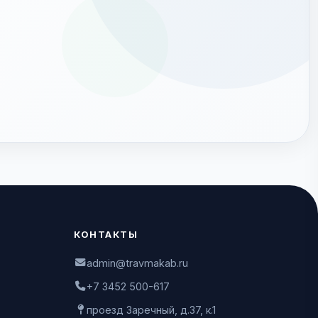
КОНТАКТЫ
admin@travmakab.ru
+7 3452 500-617
проезд Заречный, д.37, к.1