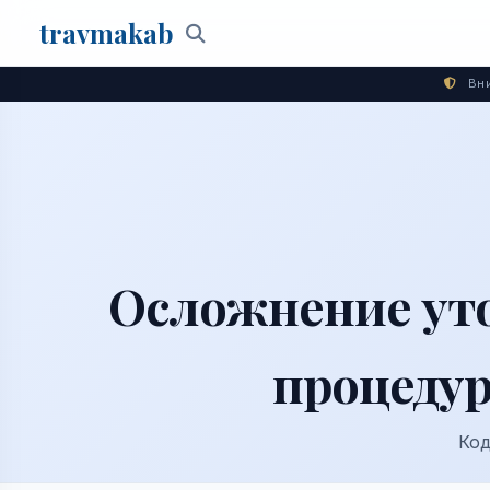
travma
kab
Поиск
Вни
Осложнение уто
процедур
Код