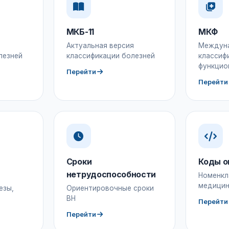
МКБ-11
МКФ
Актуальная версия
Междун
лезней
классификации болезней
классиф
функцио
Перейти
Перейти
Сроки
Коды о
нетрудоспособности
Номенкл
медицин
езы,
Ориентировочные сроки
ВН
Перейти
Перейти