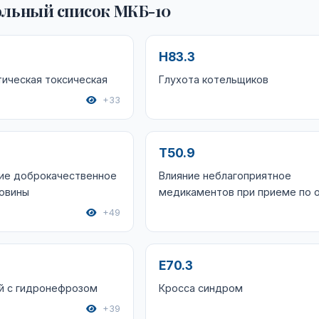
льный список МКБ-10
H83.3
ическая токсическая
Глухота котельщиков
+33
T50.9
ие доброкачественное
Влияние неблагоприятное
ковины
медикаментов при приеме по 
+49
E70.3
й с гидронефрозом
Кросса синдром
+39