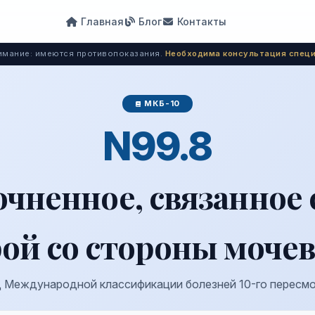
Главная
Блог
Контакты
мание: имеются противопоказания.
Необходима консультация специ
МКБ-10
N99.8
чненное, связанное 
ой со стороны моче
 Международной классификации болезней 10-го пересм