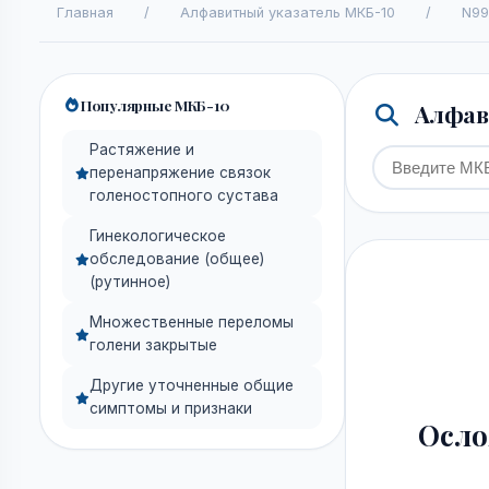
Главная
/
Алфавитный указатель МКБ-10
/
N99
Популярные МКБ-10
Алфави
Растяжение и
перенапряжение связок
голеностопного сустава
Гинекологическое
обследование (общее)
(рутинное)
Множественные переломы
голени закрытые
Другие уточненные общие
симптомы и признаки
Осло