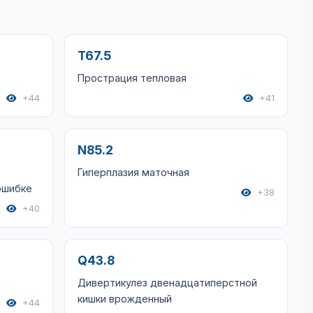
T67.5
Прострация тепловая
+44
+41
N85.2
Гиперплазия маточная
ошибке
+38
+40
Q43.8
Дивертикулез двенадцатиперстной
кишки врожденный
+44