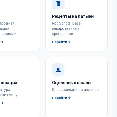
Рецепты на латыни
ародная
Rp.: Scripts. База
икация
лекарственных
нирования
препаратов
Перейти
пераций
Оценочные шкалы
атура
Классификации и индексы
ских услуг
Перейти