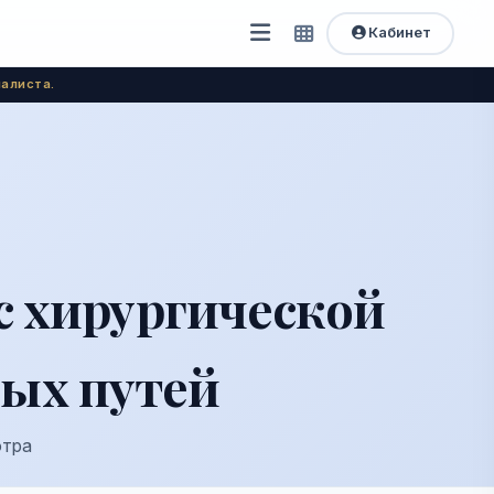
Кабинет
Открыть
Быстрый
доступ
меню
алиста.
с хирургической
вых путей
отра