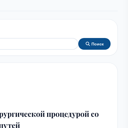
Поиск
рургической процедурой со
путей