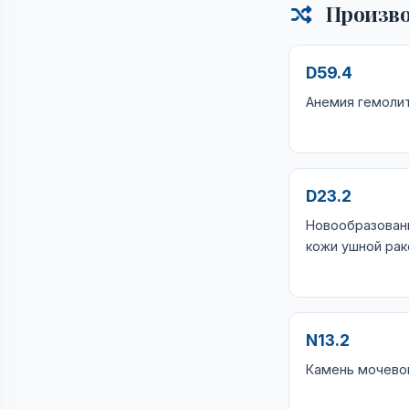
Произво
D59.4
Анемия гемолит
D23.2
Новообразован
кожи ушной ра
N13.2
Камень мочево