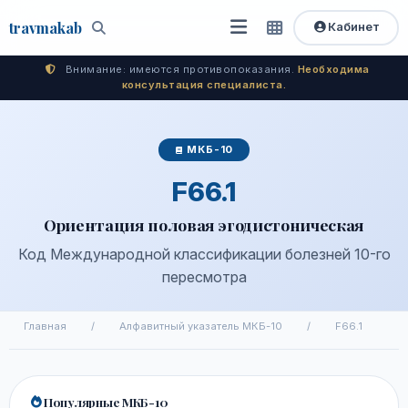
travma
kab
Кабинет
Открыть
Быстрый
Поиск
доступ
меню
Внимание: имеются противопоказания.
Необходима
консультация специалиста.
МКБ-10
F66.1
Ориентация половая эгодистоническая
Код Международной классификации болезней 10-го
пересмотра
Главная
/
Алфавитный указатель МКБ-10
/
F66.1
Популярные МКБ-10