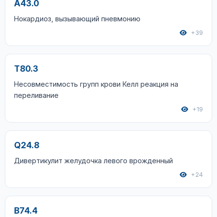
A43.0
Нокардиоз, вызывающий пневмонию
+39
T80.3
Несовместимость групп крови Келл реакция на
переливание
+19
Q24.8
Дивертикулит желудочка левого врожденный
+24
B74.4