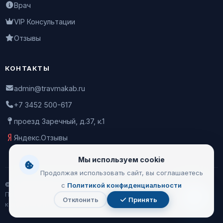
Врач
VIP Консультации
Отзывы
КОНТАКТЫ
admin@travmakab.ru
+7 3452 500-617
проезд Заречный, д.37, к.1
Яндекс.Отзывы
Мы используем cookie
Продолжая использовать сайт, вы соглашаетесь
© 2026 Leontiev Clinic
с
Политикой конфиденциальности
Пользовательское соглашение
|
Политика
Отклонить
Принять
Чат
конфиденциальности
с