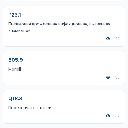
P23.1
Пневмония врожденная инфекционная, вызванная
хламидией
+43
B05.9
Morbilli
+30
Q18.3
Перепончатость шеи
+37