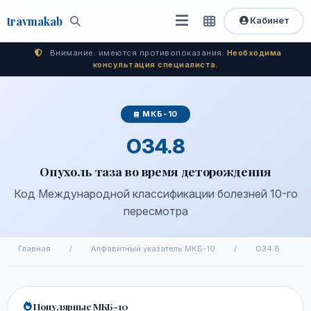
travma
kab
Кабинет
Открыть
Быстрый
Поиск
доступ
меню
Внимание: имеются противопоказания.
Необходима
консультация специалиста.
МКБ-10
O34.8
Опухоль таза во время деторождения
Код Международной классификации болезней 10-го
пересмотра
Главная
/
Алфавитный указатель МКБ-10
/
O34.8
Популярные МКБ-10