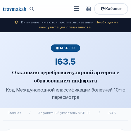
travma
kab
Кабинет
Открыть
Быстрый
Поиск
доступ
меню
Внимание: имеются противопоказания.
Необходима
консультация специалиста.
МКБ-10
I63.5
Окклюзия цереброваскулярной артерии с
образованием инфаркта
Код Международной классификации болезней 10-го
пересмотра
Главная
/
Алфавитный указатель МКБ-10
/
I63.5