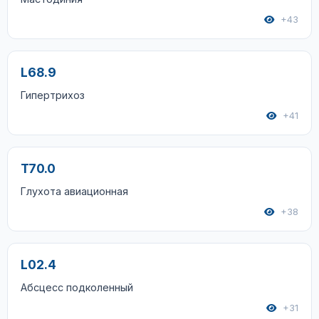
+43
L68.9
Гипертрихоз
+41
T70.0
Глухота авиационная
+38
L02.4
Абсцесс подколенный
+31