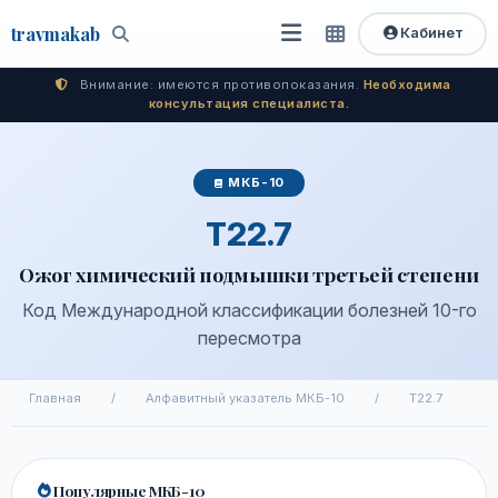
travma
kab
Кабинет
Открыть
Быстрый
Поиск
доступ
меню
Внимание: имеются противопоказания.
Необходима
консультация специалиста.
МКБ-10
T22.7
Ожог химический подмышки третьей степени
Код Международной классификации болезней 10-го
пересмотра
Главная
/
Алфавитный указатель МКБ-10
/
T22.7
Популярные МКБ-10