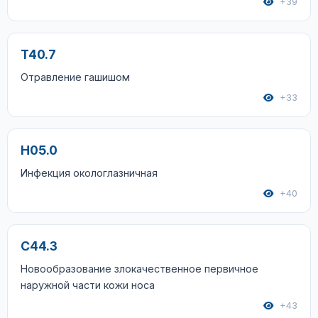
+39
T40.7
Отравление гашишом
+33
H05.0
Инфекция окологлазничная
+40
C44.3
Новообразование злокачественное первичное
наружной части кожи носа
+43