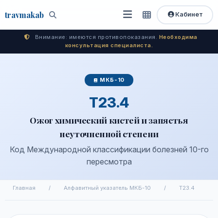
travma
kab
Кабинет
Открыть
Быстрый
Поиск
доступ
меню
Внимание: имеются противопоказания.
Необходима
консультация специалиста.
МКБ-10
T23.4
Ожог химический кистей и запястья
неуточненной степени
Код Международной классификации болезней 10-го
пересмотра
Главная
/
Алфавитный указатель МКБ-10
/
T23.4