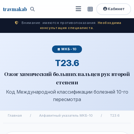
travma
kab
Кабинет
Открыть
Быстрый
Поиск
доступ
меню
Внимание: имеются противопоказания.
Необходима
консультация специалиста.
МКБ-10
T23.6
Ожог химический больших пальцев рук второй
степени
Код Международной классификации болезней 10-го
пересмотра
Главная
/
Алфавитный указатель МКБ-10
/
T23.6