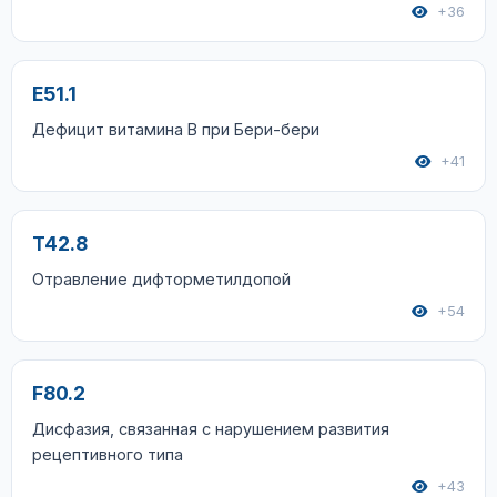
+36
E51.1
Дефицит витамина В при Бери-бери
+41
T42.8
Отравление дифторметилдопой
+54
F80.2
Дисфазия, связанная с нарушением развития
рецептивного типа
+43