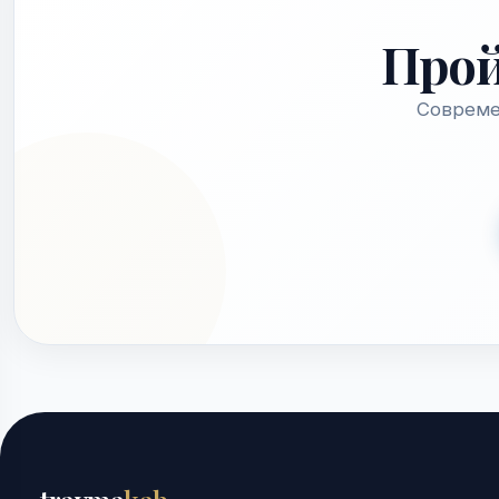
Про
Совреме