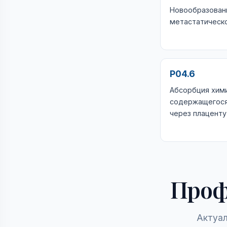
Новообразован
метастатическо
P04.6
Абсорбция хим
содержащегося
через плаценту
Проф
Актуал