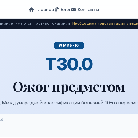
Главная
Блог
Контакты
мание: имеются противопоказания.
Необходима консультация специ
МКБ-10
T30.0
Ожог предметом
 Международной классификации болезней 10-го пересм
.0