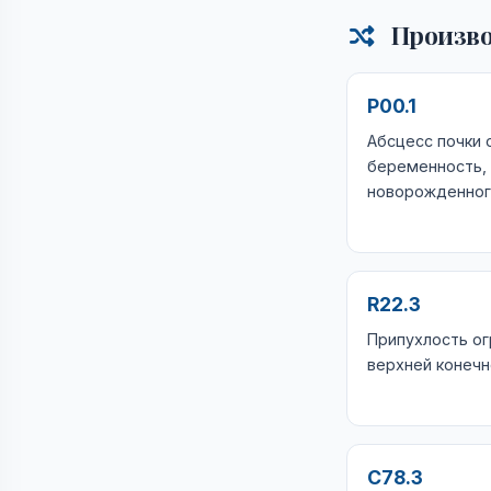
Произво
P00.1
Абсцесс почки
беременность, 
новорожденно
R22.3
Припухлость ог
верхней конечн
C78.3