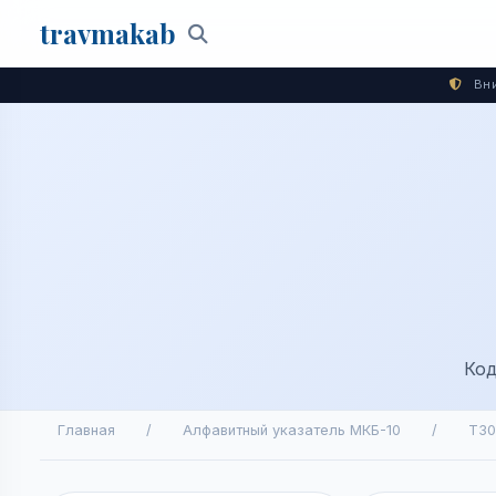
travma
kab
Поиск
Вни
Код
Главная
/
Алфавитный указатель МКБ-10
/
T30