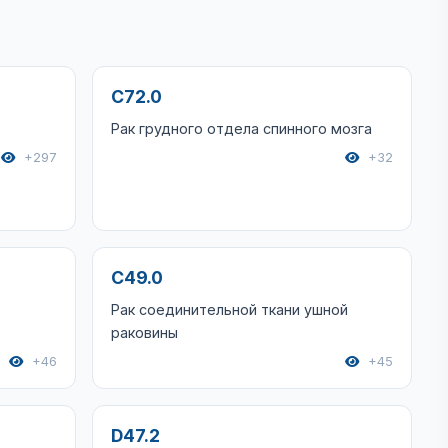
C72.0
Рак грудного отдела спинного мозга
+297
+32
C49.0
Рак соединительной ткани ушной
раковины
+46
+45
D47.2