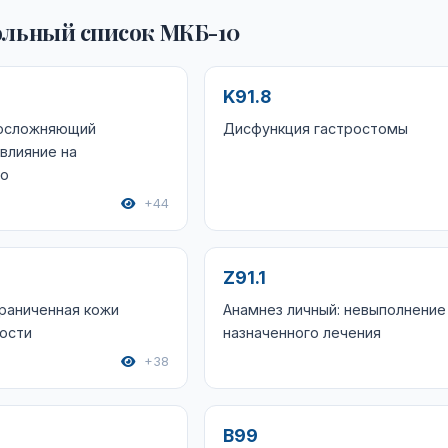
льный список МКБ-10
K91.8
 осложняющий
Дисфункция гастростомы
влияние на
го
+44
Z91.1
раниченная кожи
Анамнез личный: невыполнение
ости
назначенного лечения
+38
B99