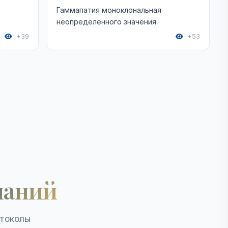
Гаммапатия моноклональная
неопределенного значения
+39
+53
наний
отоколы