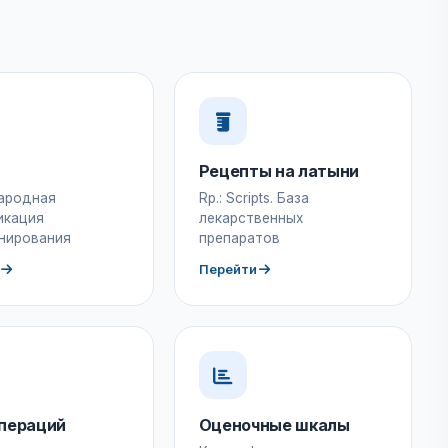
Рецепты на латыни
ародная
Rp.: Scripts. База
икация
лекарственных
нирования
препаратов
Перейти
пераций
Оценочные шкалы