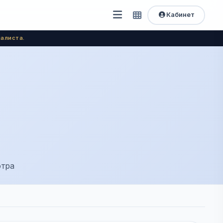
Кабинет
Открыть
Быстрый
доступ
меню
алиста.
отра