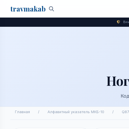
travma
kab
Поиск
Вни
Ног
Код
Главная
/
Алфавитный указатель МКБ-10
/
Q87