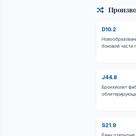
Произво
D10.2
Новообразован
боковой части 
J44.8
Бронхиолит фи
облитерирующ
S21.9
Раны открытые 