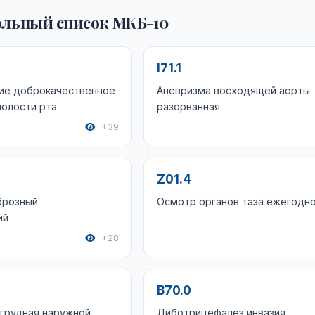
льный список МКБ-10
I71.1
ие доброкачественное
Аневризма восходящей аорты
полости рта
разорванная
+39
Z01.4
брозный
Осмотр органов таза ежегодн
ий
+28
B70.0
грудная наружной
Диботрицефалез инвазия