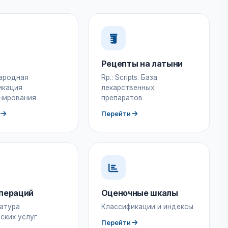
Рецепты на латыни
ародная
Rp.: Scripts. База
икация
лекарственных
нирования
препаратов
Перейти
пераций
Оценочные шкалы
атура
Классификации и индексы
ских услуг
Перейти