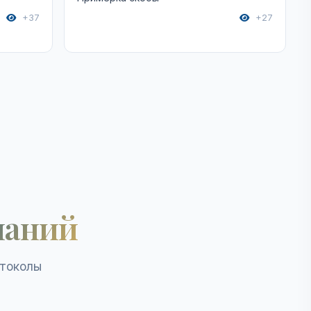
+37
+27
наний
отоколы