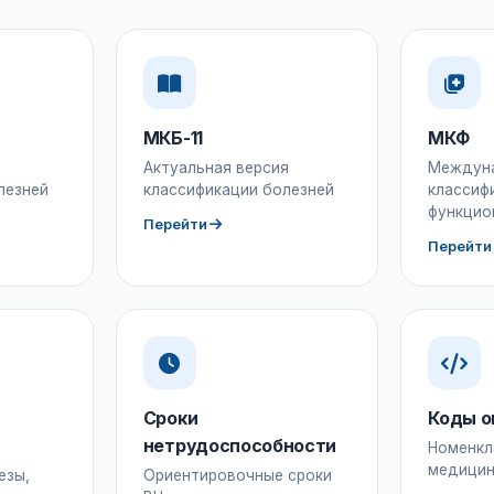
МКБ-11
МКФ
Актуальная версия
Междун
лезней
классификации болезней
классиф
функцио
Перейти
Перейти
Сроки
Коды о
нетрудоспособности
Номенкл
медицин
езы,
Ориентировочные сроки