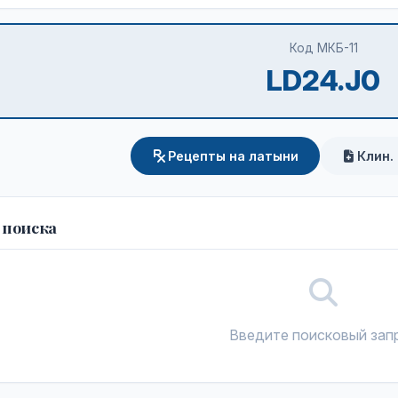
Код МКБ-11
LD24.J0
Рецепты на латыни
Клин.
 поиска
Введите поисковый зап