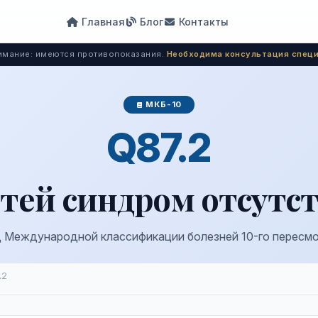
Главная
Блог
Контакты
мание: имеются противопоказания.
Необходима консультация специ
МКБ-10
Q87.2
тей синдром отсутс
 Международной классификации болезней 10-го пересм
.2