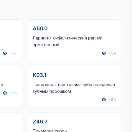
A50.0
Ларингит сифилитический ранний
врожденный
+37
+39
K03.1
ое
Поверхностная травма зуба вызванная
зубным порошком
+26
+53
Z46.7
Примерка скобы