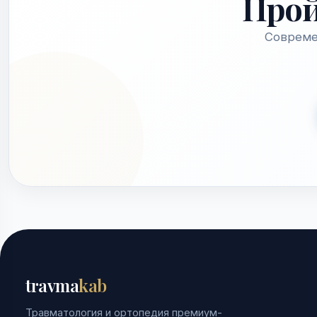
Про
Совреме
travma
kab
Травматология и ортопедия премиум-