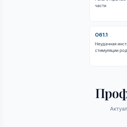
части
O61.1
Неудачная инс
стимуляции ро
Проф
Актуал