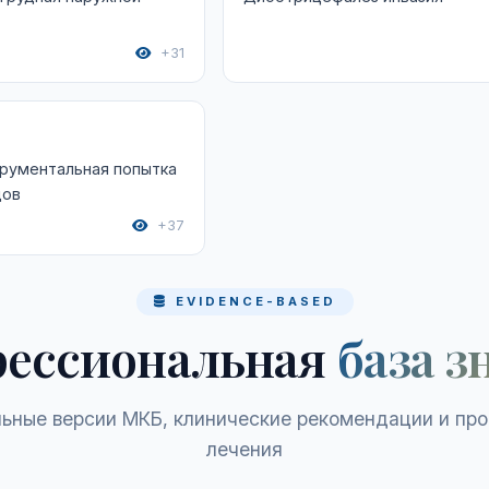
+31
трументальная попытка
дов
+37
EVIDENCE-BASED
ессиональная
база з
ьные версии МКБ, клинические рекомендации и пр
лечения