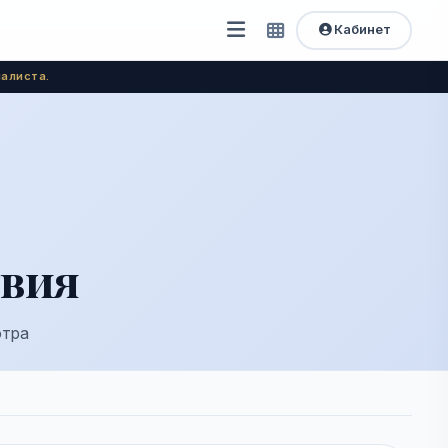
Кабинет
Открыть
Быстрый
доступ
меню
алиста.
твия
отра