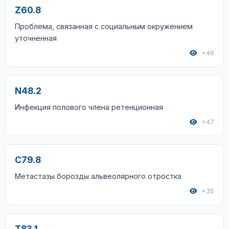
Z60.8
Проблема, связанная с социальным окружением
уточненная
+46
N48.2
Инфекция полового члена ретенционная
+47
C79.8
Метастазы борозды альвеолярного отростка
+35
T83.1