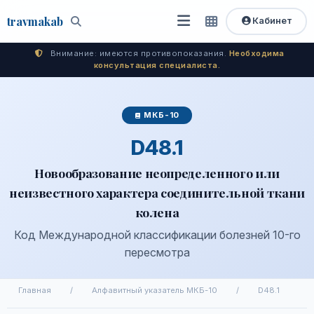
travma
kab
Кабинет
Открыть
Быстрый
Поиск
доступ
меню
Внимание: имеются противопоказания.
Необходима
консультация специалиста.
МКБ-10
D48.1
Новообразование неопределенного или
неизвестного характера соединительной ткани
колена
Код Международной классификации болезней 10-го
пересмотра
Главная
/
Алфавитный указатель МКБ-10
/
D48.1