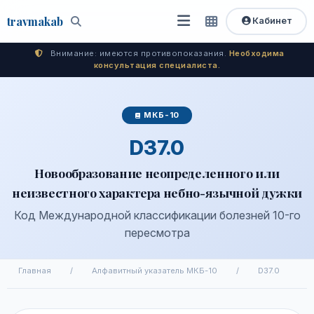
travma
kab
Кабинет
Открыть
Быстрый
Поиск
доступ
меню
Внимание: имеются противопоказания.
Необходима
консультация специалиста.
МКБ-10
D37.0
Новообразование неопределенного или
неизвестного характера небно-язычной дужки
Код Международной классификации болезней 10-го
пересмотра
Главная
/
Алфавитный указатель МКБ-10
/
D37.0