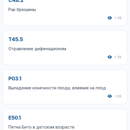
C48.2
Рак брюшины
+38
T45.5
Отравление дифенадионом
+39
P03.1
Выпадение конечности плода, влияние на плод
+26
E50.1
Пятна Бито в детском возрасте