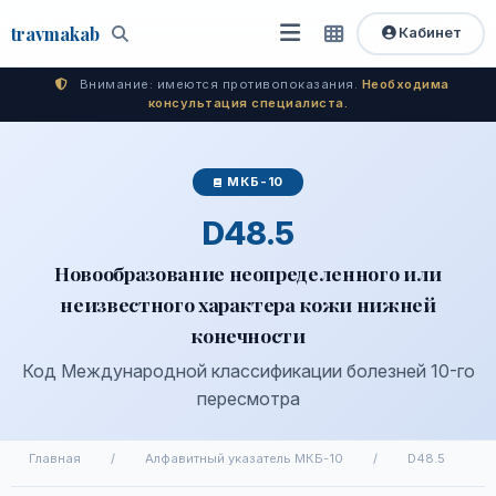
travma
kab
Кабинет
Открыть
Быстрый
Поиск
доступ
меню
Внимание: имеются противопоказания.
Необходима
консультация специалиста.
МКБ-10
D48.5
Новообразование неопределенного или
неизвестного характера кожи нижней
конечности
Код Международной классификации болезней 10-го
пересмотра
Главная
/
Алфавитный указатель МКБ-10
/
D48.5