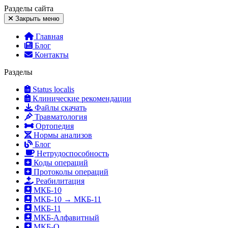
Разделы
сайта
Закрыть меню
Главная
Блог
Контакты
Разделы
Status localis
Клинические рекомендации
Файлы скачать
Травматология
Ортопедия
Нормы анализов
Блог
Нетрудоспособность
Коды операций
Протоколы операций
Реабилитация
МКБ-10
МКБ-10 → МКБ-11
МКБ-11
МКБ-Алфавитный
МКБ-О