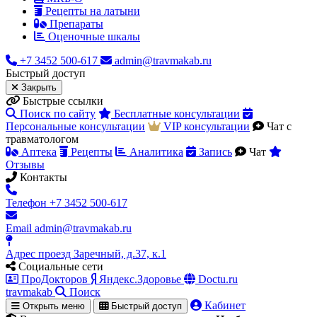
Рецепты на латыни
Препараты
Оценочные шкалы
+7 3452 500-617
admin@travmakab.ru
Быстрый
доступ
Закрыть
Быстрые ссылки
Поиск по сайту
Бесплатные консультации
Персональные консультации
VIP консультации
Чат с
травматологом
Аптека
Рецепты
Аналитика
Запись
Чат
Отзывы
Контакты
Телефон
+7 3452 500-617
Email
admin@travmakab.ru
Адрес
проезд Заречный, д.37, к.1
Социальные сети
ПроДокторов
Яндекс.Здоровье
Doctu.ru
travma
kab
Поиск
Кабинет
Открыть меню
Быстрый доступ