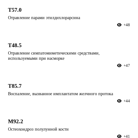
T57.0
Отравление парами этилдихлорарсина
+48
T48.5
Отравление симпатомиметическими средствами,
используемыми при насморке
+47
T85.7
Воспаление, вызванное имплантатом желчного протока
+44
M92.2
Остеохондроз полулунной кости
+41