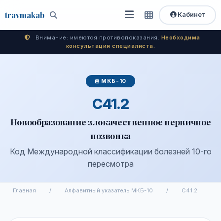
travma
kab
Кабинет
Открыть
Быстрый
Поиск
доступ
меню
Внимание: имеются противопоказания.
Необходима
консультация специалиста.
МКБ-10
C41.2
Новообразование злокачественное первичное
позвонка
Код Международной классификации болезней 10-го
пересмотра
Главная
/
Алфавитный указатель МКБ-10
/
C41.2