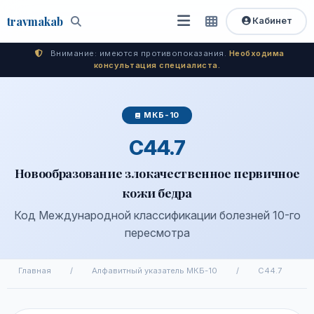
travma
kab
Кабинет
Открыть
Быстрый
Поиск
доступ
меню
Внимание: имеются противопоказания.
Необходима
консультация специалиста.
МКБ-10
C44.7
Новообразование злокачественное первичное
кожи бедра
Код Международной классификации болезней 10-го
пересмотра
Главная
/
Алфавитный указатель МКБ-10
/
C44.7