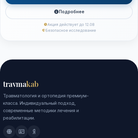
Подробнее
Акция действует до 12.08
Безопасное исследование
travma
kab
Травматология и ортопедия премиум-
класса. Индивидуальный подход,
современные методики лечения и
реабилитации.
Doctu.ru
ПроДокторов
Яндекс.Здоровье