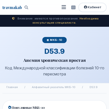
travma
kab
Кабинет
Открыть
Быстрый
Поиск
доступ
меню
Внимание: имеются противопоказания.
Необходима
консультация специалиста.
МКБ-10
D53.9
Анемия хроническая простая
Код Международной классификации болезней 10-го
пересмотра
Главная
/
Алфавитный указатель МКБ-10
/
D53.9
Популярные МКБ-10