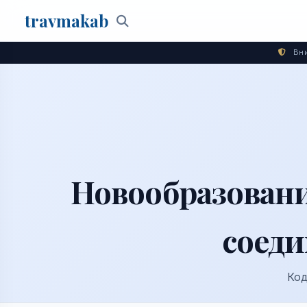
travma
kab
Поиск
Вни
Новообразовани
соеди
Код