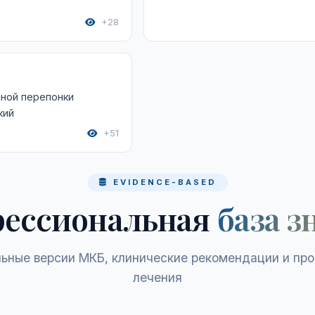
+28
нной перепонки
кий
+51
EVIDENCE-BASED
ессиональная
база з
ьные версии МКБ, клинические рекомендации и пр
лечения