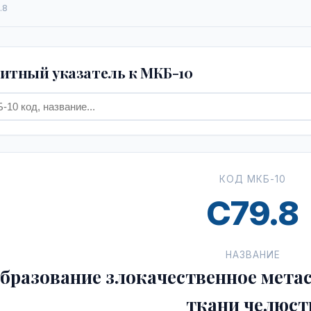
.8
тный указатель к МКБ-10
КОД МКБ-10
C79.8
НАЗВАНИЕ
бразование злокачественное мета
ткани челюст