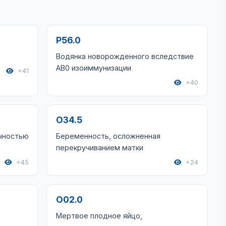
P56.0
Водянка новорожденного вследствие
АВ0 изоиммунизации
+41
+40
O34.5
очностью
Беременность, осложненная
перекручиванием матки
+45
+24
O02.0
Мертвое плодное яйцо,