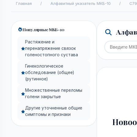
Главная
/
Алфавитный указатель МКБ-10
/
C79
Популярные МКБ-10
Алфави
Растяжение и
перенапряжение связок
голеностопного сустава
Гинекологическое
обследование (общее)
(рутинное)
Множественные переломы
голени закрытые
Другие уточненные общие
симптомы и признаки
Новоо