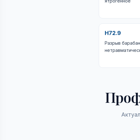
ятрогенное
H72.9
Разрыв бараба
нетравматичес
Проф
Актуал