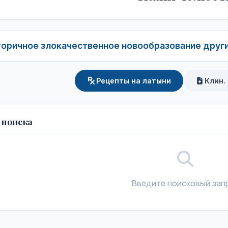
торичное злокачественное новообразование други
Рецепты на латыни
Клин.
 поиска
Введите поисковый зап