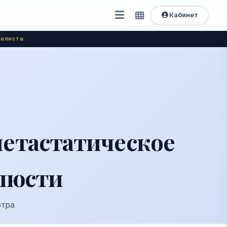
Кабинет
Открыть
Быстрый
доступ
меню
алиста.
метастатическое
елюсти
отра