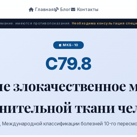
Главная
Блог
Контакты
мание: имеются противопоказания.
Необходима консультация специ
МКБ-10
C79.8
е злокачественное 
нительной ткани ч
 Международной классификации болезней 10-го пересм