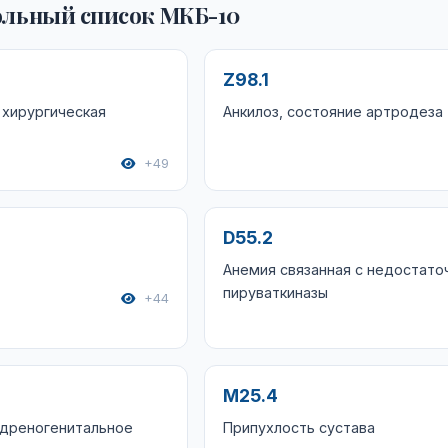
льный список МКБ-10
Z98.1
 хирургическая
Анкилоз, состояние артродеза
+49
D55.2
Анемия связанная с недостат
пируваткиназы
+44
M25.4
адреногенитальное
Припухлость сустава