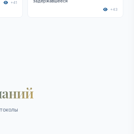
задержавшееся
+41
+43
наний
отоколы