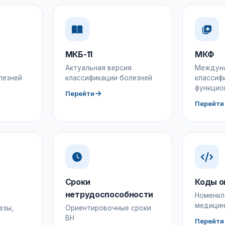
МКБ-11
МКФ
Актуальная версия
Междун
лезней
классификации болезней
классиф
функцио
Перейти
Перейти
Сроки
Коды о
нетрудоспособности
Номенкл
медицин
езы,
Ориентировочные сроки
ВН
Перейти