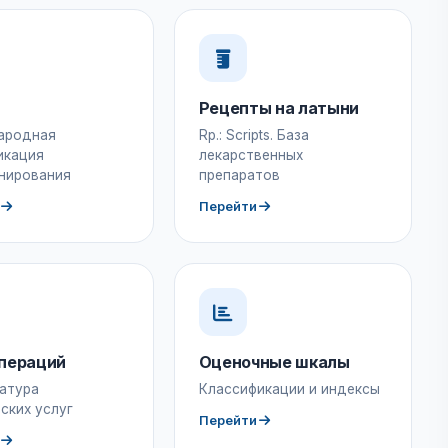
Рецепты на латыни
ародная
Rp.: Scripts. База
икация
лекарственных
нирования
препаратов
Перейти
пераций
Оценочные шкалы
атура
Классификации и индексы
ских услуг
Перейти