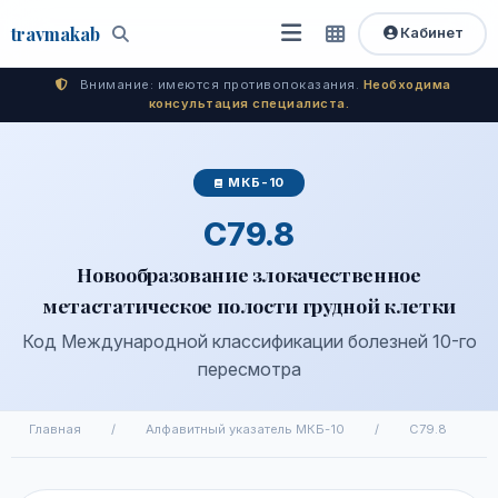
travma
kab
Кабинет
Открыть
Быстрый
Поиск
доступ
меню
Внимание: имеются противопоказания.
Необходима
консультация специалиста.
МКБ-10
C79.8
Новообразование злокачественное
метастатическое полости грудной клетки
Код Международной классификации болезней 10-го
пересмотра
Главная
/
Алфавитный указатель МКБ-10
/
C79.8