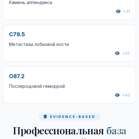
Камень аппендикса
+31
C79.5
Метастазы лобковой кости
+37
O87.2
Послеродовой геморрой
+43
EVIDENCE-BASED
Профессиональная
база