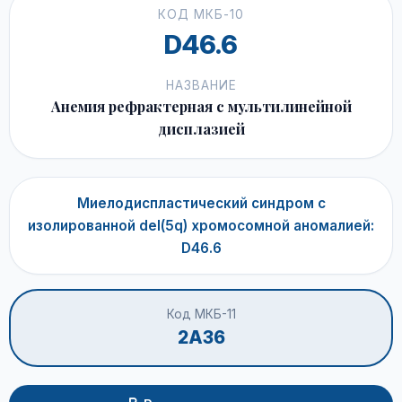
КОД МКБ-10
D46.6
НАЗВАНИЕ
Анемия рефрактерная с мультилинейной
дисплазией
Миелодиспластический синдром с
изолированной del(5q) хромосомной аномалией:
D46.6
Код МКБ-11
2A36