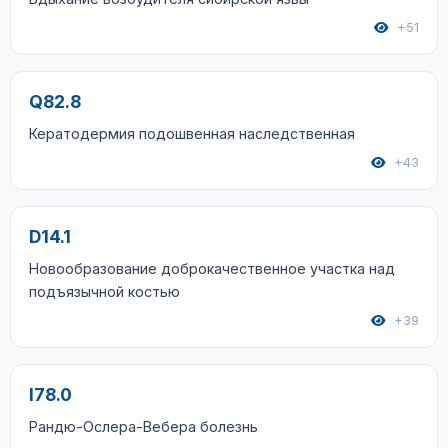
+51
Q82.8
Кератодермия подошвенная наследственная
+43
D14.1
Новообразование доброкачественное участка над
подъязычной костью
+39
I78.0
Рандю-Ослера-Вебера болезнь