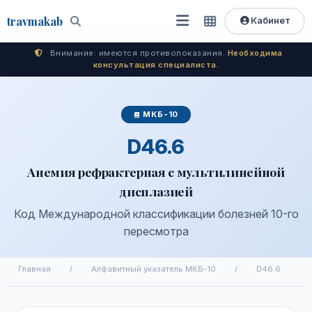
travma
kab
Кабинет
Открыть
Быстрый
Поиск
доступ
меню
Внимание: имеются противопоказания.
Необходима
консультация специалиста.
МКБ-10
D46.6
Анемия рефрактерная с мультилинейной
дисплазией
Код Международной классификации болезней 10-го
пересмотра
Главная
/
Алфавитный указатель МКБ-10
/
D46.6