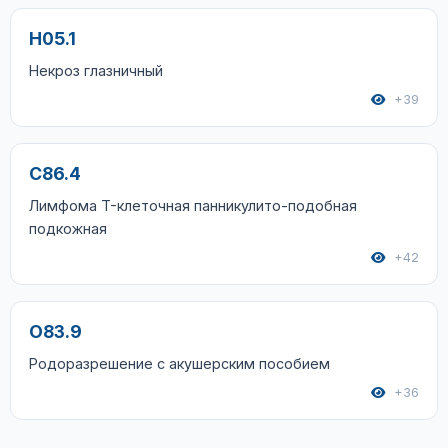
H05.1
Некроз глазничный
+39
C86.4
Лимфома T-клеточная панникулито-подобная
подкожная
+42
O83.9
Родоразрешение с акушерским пособием
+36