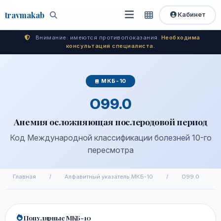
travma
kab
Кабинет
Открыть
Быстрый
Поиск
доступ
меню
Внимание: имеются противопоказания.
Необходима
консультация специалиста.
МКБ-10
O99.0
Анемия осложняющая послеродовой период
Код Международной классификации болезней 10-го
пересмотра
Главная
/
Алфавитный указатель МКБ-10
/
O99.0
Популярные МКБ-10