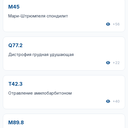
M45
Мари-Штрюмпеля спондилит
+56
Q77.2
Дистрофия грудная удушающая
+22
T42.3
Отравление амилобарбитоном
+40
M89.8