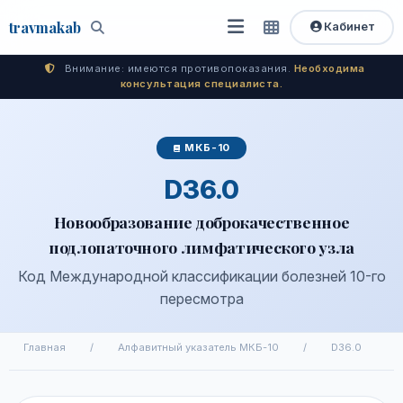
travma
kab
Кабинет
Открыть
Быстрый
Поиск
доступ
меню
Внимание: имеются противопоказания.
Необходима
консультация специалиста.
МКБ-10
D36.0
Новообразование доброкачественное
подлопаточного лимфатического узла
Код Международной классификации болезней 10-го
пересмотра
Главная
/
Алфавитный указатель МКБ-10
/
D36.0