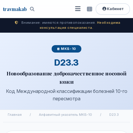
travma
kab
Кабинет
Открыть
Быстрый
Поиск
доступ
меню
Внимание: имеются противопоказания.
Необходима
консультация специалиста.
МКБ-10
D23.3
Новообразование доброкачественное носовой
кожи
Код Международной классификации болезней 10-го
пересмотра
Главная
/
Алфавитный указатель МКБ-10
/
D23.3