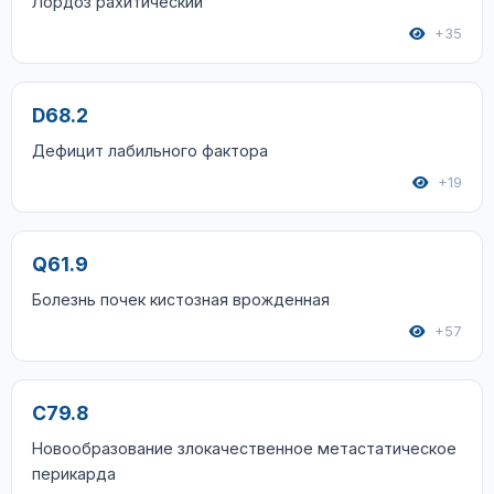
Лордоз рахитический
+35
D68.2
Дефицит лабильного фактора
+19
Q61.9
Болезнь почек кистозная врожденная
+57
C79.8
Новообразование злокачественное метастатическое
перикарда