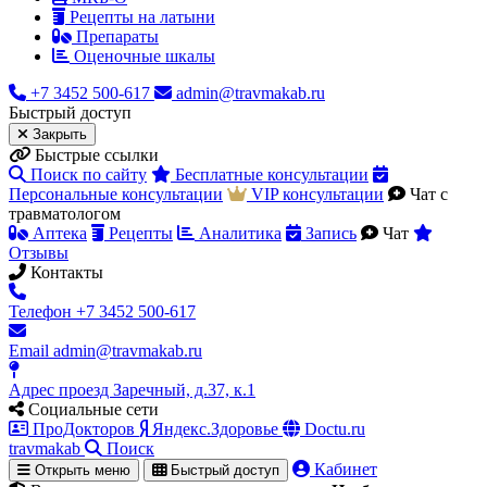
Рецепты на латыни
Препараты
Оценочные шкалы
+7 3452 500-617
admin@travmakab.ru
Быстрый
доступ
Закрыть
Быстрые ссылки
Поиск по сайту
Бесплатные консультации
Персональные консультации
VIP консультации
Чат с
травматологом
Аптека
Рецепты
Аналитика
Запись
Чат
Отзывы
Контакты
Телефон
+7 3452 500-617
Email
admin@travmakab.ru
Адрес
проезд Заречный, д.37, к.1
Социальные сети
ПроДокторов
Яндекс.Здоровье
Doctu.ru
travma
kab
Поиск
Кабинет
Открыть меню
Быстрый доступ