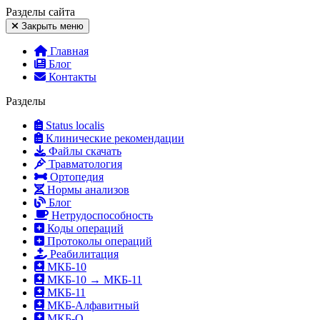
Разделы
сайта
Закрыть меню
Главная
Блог
Контакты
Разделы
Status localis
Клинические рекомендации
Файлы скачать
Травматология
Ортопедия
Нормы анализов
Блог
Нетрудоспособность
Коды операций
Протоколы операций
Реабилитация
МКБ-10
МКБ-10 → МКБ-11
МКБ-11
МКБ-Алфавитный
МКБ-О