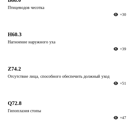
B88.0
Птицеводов чесотка
+30
H60.3
Нагноение наружного уха
+39
Z74.2
Отсутствие лица, способного обеспечить должный уход
+51
Q72.8
Гипоплазия стопы
+47