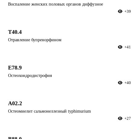
Воспаление женских половых органов диффузное
+39
T40.4
Отравление бупренорфином
+41
E78.9
Остеохондродистрофия
+40
A02.2
Остеомиелит сальмонеллезный typhimurium
+27