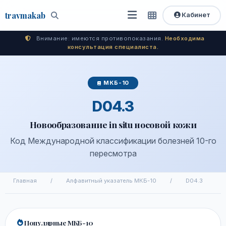
travma
kab
Кабинет
Открыть
Быстрый
Поиск
доступ
меню
Внимание: имеются противопоказания.
Необходима
консультация специалиста.
МКБ-10
D04.3
Новообразование in situ носовой кожи
Код Международной классификации болезней 10-го
пересмотра
Главная
/
Алфавитный указатель МКБ-10
/
D04.3
Популярные МКБ-10