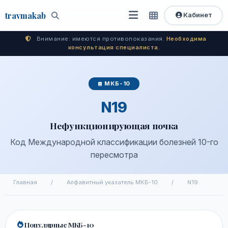
travma
kab
Кабинет
Открыть
Быстрый
Поиск
доступ
меню
Внимание: имеются противопоказания.
Необходима
консультация специалиста.
МКБ-10
N19
Нефункционирующая почка
Код Международной классификации болезней 10-го
пересмотра
Главная
/
Алфавитный указатель МКБ-10
/
N19
Популярные МКБ-10