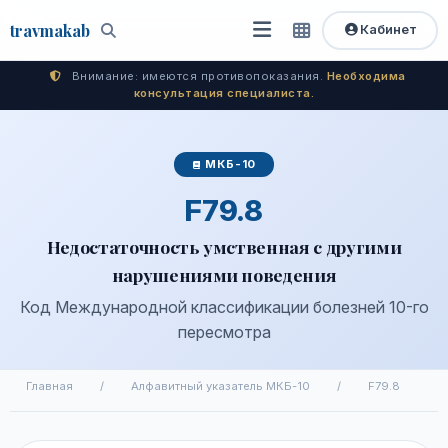
travma
kab
Кабинет
Открыть
Быстрый
Поиск
доступ
меню
Внимание: имеются противопоказания.
Необходима
консультация специалиста.
МКБ-10
F79.8
Недостаточность умственная с другими
нарушениями поведения
Код Международной классификации болезней 10-го
пересмотра
Главная
/
Алфавитный указатель МКБ-10
/
F79.8