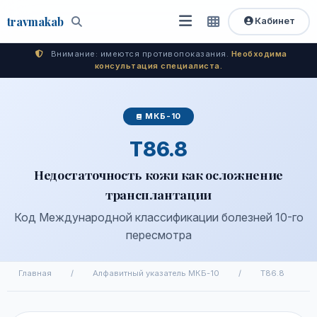
travma
kab
Кабинет
Открыть
Быстрый
Поиск
доступ
меню
Внимание: имеются противопоказания.
Необходима
консультация специалиста.
МКБ-10
T86.8
Недостаточность кожи как осложнение
трансплантации
Код Международной классификации болезней 10-го
пересмотра
Главная
/
Алфавитный указатель МКБ-10
/
T86.8