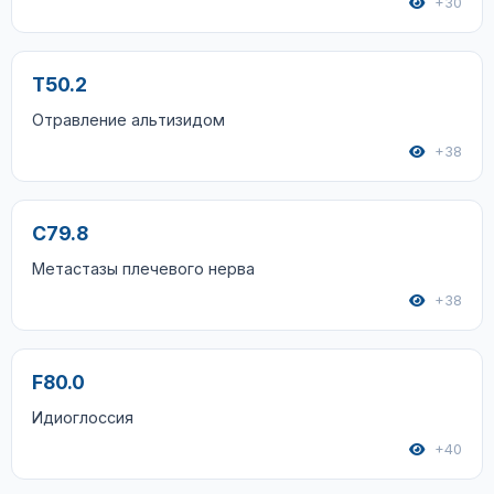
+30
T50.2
Отравление альтизидом
+38
C79.8
Метастазы плечевого нерва
+38
F80.0
Идиоглоссия
+40