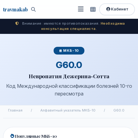
travma
kab
Кабинет
Открыть
Быстрый
Поиск
доступ
меню
Внимание: имеются противопоказания.
Необходима
консультация специалиста.
МКБ-10
G60.0
Невропатия Дежерина-Сотта
Код Международной классификации болезней 10-го
пересмотра
Главная
/
Алфавитный указатель МКБ-10
/
G60.0
Популярные МКБ-10