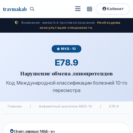
travma
kab
Кабинет
Открыть
Быстрый
Поиск
доступ
меню
Внимание: имеются противопоказания.
Необходима
консультация специалиста.
МКБ-10
E78.9
Нарушение обмена липопротеидов
Код Международной классификации болезней 10-го
пересмотра
Главная
/
Алфавитный указатель МКБ-10
/
E78.9
Популярные МКБ-10